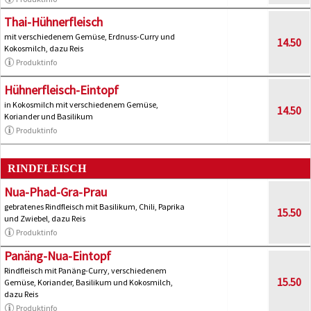
Thai-Hühnerfleisch
mit verschiedenem Gemüse, Erdnuss-Curry und
14.50
Kokosmilch, dazu Reis
Produktinfo
Hühnerfleisch-Eintopf
in Kokosmilch mit verschiedenem Gemüse,
14.50
Koriander und Basilikum
Produktinfo
RINDFLEISCH
Nua-Phad-Gra-Prau
gebratenes Rindfleisch mit Basilikum, Chili, Paprika
15.50
und Zwiebel, dazu Reis
Produktinfo
Panäng-Nua-Eintopf
Rindfleisch mit Panäng-Curry, verschiedenem
15.50
Gemüse, Koriander, Basilikum und Kokosmilch,
dazu Reis
Produktinfo