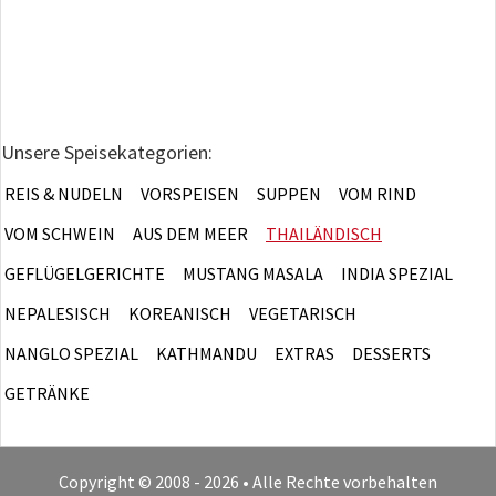
Unsere Speisekategorien:
REIS & NUDELN
VORSPEISEN
SUPPEN
VOM RIND
VOM SCHWEIN
AUS DEM MEER
THAILÄNDISCH
GEFLÜGELGERICHTE
MUSTANG MASALA
INDIA SPEZIAL
NEPALESISCH
KOREANISCH
VEGETARISCH
NANGLO SPEZIAL
KATHMANDU
EXTRAS
DESSERTS
GETRÄNKE
Copyright © 2008 - 2026 • Alle Rechte vorbehalten