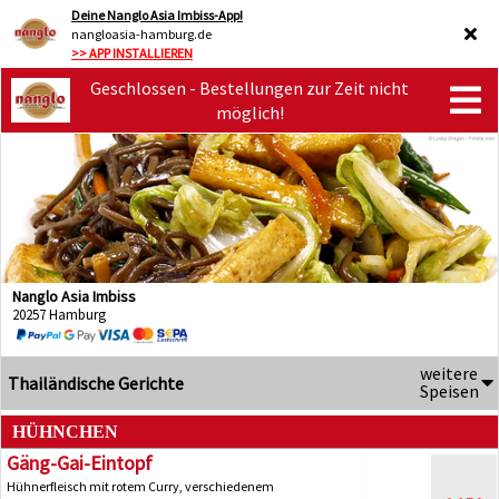
Deine Nanglo Asia Imbiss-App!
nangloasia-hamburg.de
>> APP INSTALLIEREN
Geschlossen - Bestellungen zur Zeit nicht
möglich!
Nanglo Asia Imbiss
20257 Hamburg
weitere
Thailändische Gerichte
Speisen
HÜHNCHEN
Gäng-Gai-Eintopf
Hühnerfleisch mit rotem Curry, verschiedenem