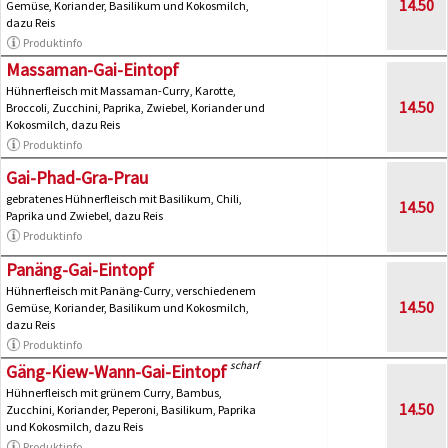
14.50
Gemüse, Koriander, Basilikum und Kokosmilch,
dazu Reis
Produktinfo
Massaman-Gai-Eintopf
Hühnerfleisch mit Massaman-Curry, Karotte,
14.50
Broccoli, Zucchini, Paprika, Zwiebel, Koriander und
Kokosmilch, dazu Reis
Produktinfo
Gai-Phad-Gra-Prau
gebratenes Hühnerfleisch mit Basilikum, Chili,
14.50
Paprika und Zwiebel, dazu Reis
Produktinfo
Panäng-Gai-Eintopf
Hühnerfleisch mit Panäng-Curry, verschiedenem
14.50
Gemüse, Koriander, Basilikum und Kokosmilch,
dazu Reis
Produktinfo
scharf
Gäng-Kiew-Wann-Gai-Eintopf
Hühnerfleisch mit grünem Curry, Bambus,
14.50
Zucchini, Koriander, Peperoni, Basilikum, Paprika
und Kokosmilch, dazu Reis
Produktinfo